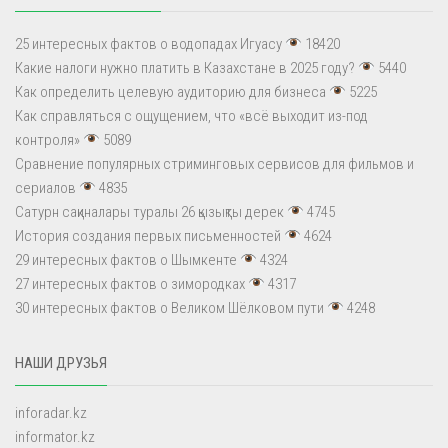
25 интересных фактов о водопадах Игуасу
18420
Какие налоги нужно платить в Казахстане в 2025 году?
5440
Как определить целевую аудиторию для бизнеса
5225
Как справляться с ощущением, что «всё выходит из-под
контроля»
5089
Сравнение популярных стриминговых сервисов для фильмов и
сериалов
4835
Сатурн сақиналары туралы 26 қызықты дерек
4745
История создания первых письменностей
4624
29 интересных фактов о Шымкенте
4324
27 интересных фактов о зимородках
4317
30 интересных фактов о Великом Шёлковом пути
4248
НАШИ ДРУЗЬЯ
inforadar.kz
informator.kz