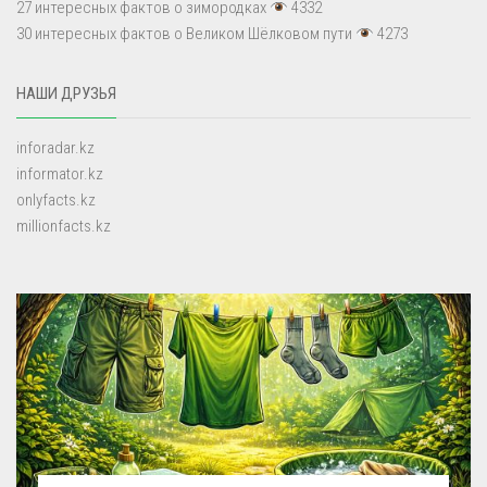
27 интересных фактов о зимородках
4332
30 интересных фактов о Великом Шёлковом пути
4273
НАШИ ДРУЗЬЯ
inforadar.kz
informator.kz
onlyfacts.kz
millionfacts.kz