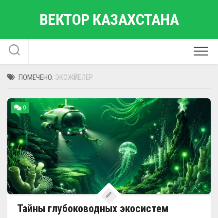
Перейти
ВЕКТОР КАЗАХСТАНА
к
содержанию
ПОМЕЧЕНО:
ЭКОЖҮЙЕЛЕР
0
Тайны глубоководных экосистем