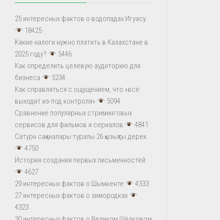
25 интересных фактов о водопадах Игуасу
18425
Какие налоги нужно платить в Казахстане в
2025 году?
5446
Как определить целевую аудиторию для
бизнеса
5234
Как справляться с ощущением, что «всё
выходит из-под контроля»
5094
Сравнение популярных стриминговых
сервисов для фильмов и сериалов
4841
Сатурн сақиналары туралы 26 қызықты дерек
4750
История создания первых письменностей
4627
29 интересных фактов о Шымкенте
4333
27 интересных фактов о зимородках
4323
30 интересных фактов о Великом Шёлковом