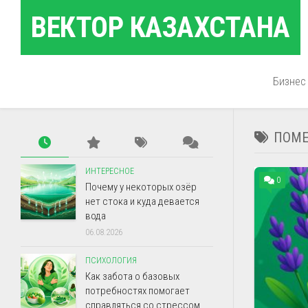
Перейти
ВЕКТОР КАЗАХСТАНА
к
содержанию
Бизнес
ПОМЕ
ИНТЕРЕСНОЕ
0
Почему у некоторых озёр
нет стока и куда девается
вода
06.08.2026
ПСИХОЛОГИЯ
Как забота о базовых
потребностях помогает
справляться со стрессом