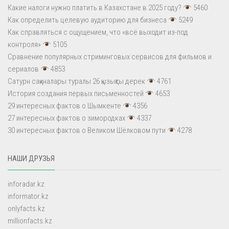
Какие налоги нужно платить в Казахстане в 2025 году?
5460
Как определить целевую аудиторию для бизнеса
5249
Как справляться с ощущением, что «всё выходит из-под
контроля»
5105
Сравнение популярных стриминговых сервисов для фильмов и
сериалов
4853
Сатурн сақиналары туралы 26 қызықты дерек
4761
История создания первых письменностей
4653
29 интересных фактов о Шымкенте
4356
27 интересных фактов о зимородках
4337
30 интересных фактов о Великом Шёлковом пути
4278
НАШИ ДРУЗЬЯ
inforadar.kz
informator.kz
onlyfacts.kz
millionfacts.kz