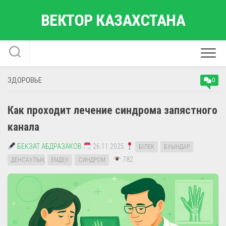
Перейти
ВЕКТОР КАЗАХСТАНА
к
содержанию
ЗДОРОВЬЕ
0
Как проходит лечение синдрома запястного
канала
БЕКЗАТ АБДРАЗАКОВ
26.11.2025
БІЛЕК
БУЫНДАР
782
ДЕНСАУЛЫҚ
ЕМДЕУ
СИНДРОМ