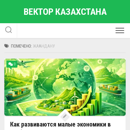
Перейти
ВЕКТОР КАЗАХСТАНА
к
содержанию
ПОМЕЧЕНО:
ЖАҺАНДАНУ
0
Как развиваются малые экономики в