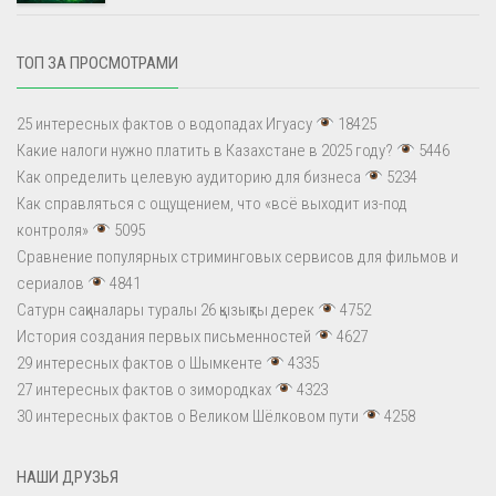
ТОП ЗА ПРОСМОТРАМИ
25 интересных фактов о водопадах Игуасу
18425
Какие налоги нужно платить в Казахстане в 2025 году?
5446
Как определить целевую аудиторию для бизнеса
5234
Как справляться с ощущением, что «всё выходит из-под
контроля»
5095
Сравнение популярных стриминговых сервисов для фильмов и
сериалов
4841
Сатурн сақиналары туралы 26 қызықты дерек
4752
История создания первых письменностей
4627
29 интересных фактов о Шымкенте
4335
27 интересных фактов о зимородках
4323
30 интересных фактов о Великом Шёлковом пути
4258
НАШИ ДРУЗЬЯ