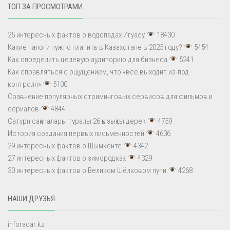
ТОП ЗА ПРОСМОТРАМИ
25 интересных фактов о водопадах Игуасу
18430
Какие налоги нужно платить в Казахстане в 2025 году?
5454
Как определить целевую аудиторию для бизнеса
5241
Как справляться с ощущением, что «всё выходит из-под
контроля»
5100
Сравнение популярных стриминговых сервисов для фильмов и
сериалов
4844
Сатурн сақиналары туралы 26 қызықты дерек
4759
История создания первых письменностей
4636
29 интересных фактов о Шымкенте
4342
27 интересных фактов о зимородках
4329
30 интересных фактов о Великом Шёлковом пути
4268
НАШИ ДРУЗЬЯ
inforadar.kz