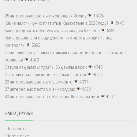
25 интересных фактов о водопадах Игуасу
18424
Какие налоги нужно платить в Казахстане в 2025 году?
5445
Как определить целевую аудиторию для бизнеса
5232
Как справляться с ощущением, что «всё выходит из-под
контроля»
5093
Сравнение популярных стриминговых сервисов для фильмов и
сериалов
4840
Сатурн сақиналары туралы 26 қызықты дерек
4748
История создания первых письменностей
4626
29 интересных фактов о Шымкенте
4331
27 интересных фактов о зимородках
4320
30 интересных фактов о Великом Шёлковом пути
4254
НАШИ ДРУЗЬЯ
inforadar.kz
informator.kz