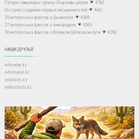
Сатурн сақиналары туралы 26 қызықты дерек
4766
История создания первых письменностей
4661
29 интересных фактов о Шымкенте
4369
27 интересных фактов о зимородках
4345
30 интересных фактов о Великом Шёлковом пути
4290
НАШИ ДРУЗЬЯ
inforadar.kz
informator.kz
onlyfacts.kz
millionfacts.kz