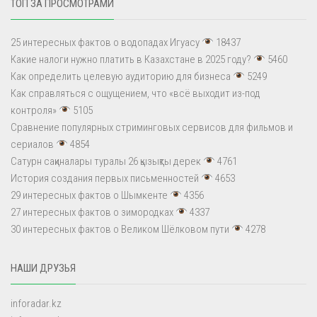
ТОП ЗА ПРОСМОТРАМИ
25 интересных фактов о водопадах Игуасу
18437
Какие налоги нужно платить в Казахстане в 2025 году?
5460
Как определить целевую аудиторию для бизнеса
5249
Как справляться с ощущением, что «всё выходит из-под
контроля»
5105
Сравнение популярных стриминговых сервисов для фильмов и
сериалов
4854
Сатурн сақиналары туралы 26 қызықты дерек
4761
История создания первых письменностей
4653
29 интересных фактов о Шымкенте
4356
27 интересных фактов о зимородках
4337
30 интересных фактов о Великом Шёлковом пути
4278
НАШИ ДРУЗЬЯ
inforadar.kz