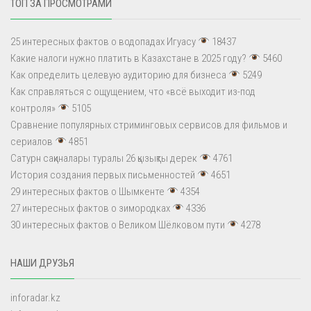
ТОП ЗА ПРОСМОТРАМИ
25 интересных фактов о водопадах Игуасу
18437
Какие налоги нужно платить в Казахстане в 2025 году?
5460
Как определить целевую аудиторию для бизнеса
5249
Как справляться с ощущением, что «всё выходит из-под
контроля»
5105
Сравнение популярных стриминговых сервисов для фильмов и
сериалов
4851
Сатурн сақиналары туралы 26 қызықты дерек
4761
История создания первых письменностей
4651
29 интересных фактов о Шымкенте
4354
27 интересных фактов о зимородках
4336
30 интересных фактов о Великом Шёлковом пути
4278
НАШИ ДРУЗЬЯ
inforadar.kz