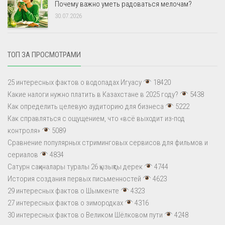
Почему важно уметь радоваться мелочам?
30.07.2026
ТОП ЗА ПРОСМОТРАМИ
25 интересных фактов о водопадах Игуасу
18420
Какие налоги нужно платить в Казахстане в 2025 году?
5438
Как определить целевую аудиторию для бизнеса
5222
Как справляться с ощущением, что «всё выходит из-под
контроля»
5089
Сравнение популярных стриминговых сервисов для фильмов и
сериалов
4834
Сатурн сақиналары туралы 26 қызықты дерек
4744
История создания первых письменностей
4623
29 интересных фактов о Шымкенте
4323
27 интересных фактов о зимородках
4316
30 интересных фактов о Великом Шёлковом пути
4248