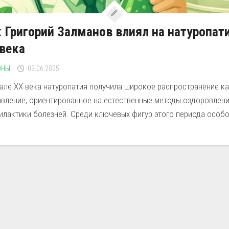
 Григорий Залманов влиял на натуропат
века
ОНЫ
03.06.2025
але XX века натуропатия получила широкое распространение к
авление, ориентированное на естественные методы оздоровлени
лактики болезней. Среди ключевых фигур этого периода особо.