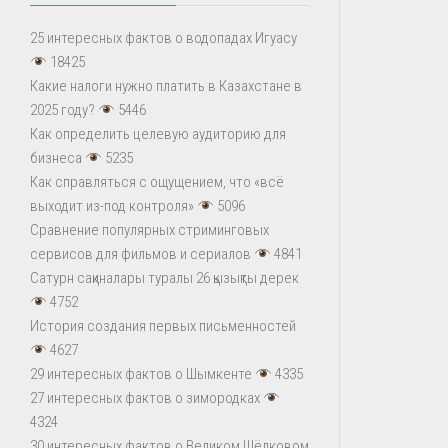
25 интересных фактов о водопадах Игуасу
18425
Какие налоги нужно платить в Казахстане в
2025 году?
5446
Как определить целевую аудиторию для
бизнеса
5235
Как справляться с ощущением, что «всё
выходит из-под контроля»
5096
Сравнение популярных стриминговых
сервисов для фильмов и сериалов
4841
Сатурн сақиналары туралы 26 қызықты дерек
4752
История создания первых письменностей
4627
29 интересных фактов о Шымкенте
4335
27 интересных фактов о зимородках
4324
30 интересных фактов о Великом Шёлковом