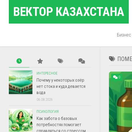
Перейти
ВЕКТОР КАЗАХСТАНА
к
содержанию
Бизнес
ПОМЕ
ИНТЕРЕСНОЕ
0
Почему у некоторых озёр
нет стока и куда девается
вода
06.08.2026
ПСИХОЛОГИЯ
Как забота о базовых
потребностях помогает
справляться со стрессом