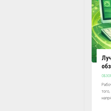
Лу
обз
ОБЗО
Рабо
того,
напря