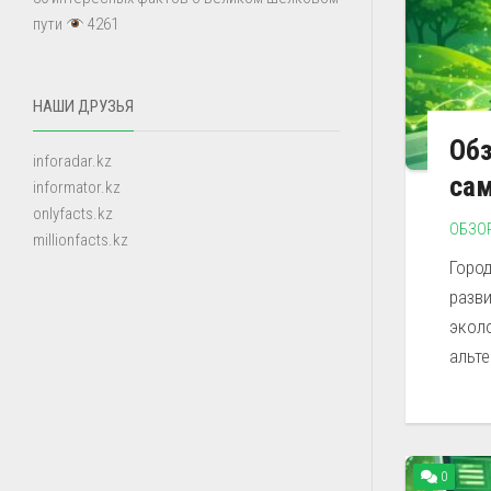
пути
4261
НАШИ ДРУЗЬЯ
Обз
inforadar.kz
са
informator.kz
onlyfacts.kz
ОБЗО
millionfacts.kz
Горо
разв
экол
альт
0