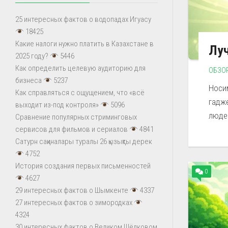
25 интересных фактов о водопадах Игуасу
18425
Какие налоги нужно платить в Казахстане в
Луч
2025 году?
5446
Как определить целевую аудиторию для
ОБЗО
бизнеса
5237
Носи
Как справляться с ощущением, что «всё
гадж
выходит из-под контроля»
5096
людей
Сравнение популярных стриминговых
сервисов для фильмов и сериалов
4841
Сатурн сақиналары туралы 26 қызықты дерек
4752
История создания первых письменностей
0
4627
29 интересных фактов о Шымкенте
4337
27 интересных фактов о зимородках
4324
30 интересных фактов о Великом Шёлковом