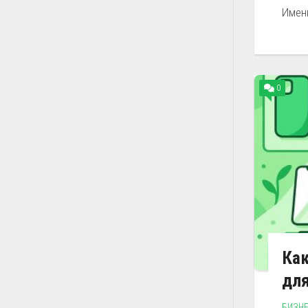
Именн
0
Как
дл
БИЗН