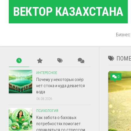
Перейти
ВЕКТОР КАЗАХСТАНА
к
содержанию
Бизнес
ПОМЕ
ИНТЕРЕСНОЕ
0
Почему у некоторых озёр
нет стока и куда девается
вода
06.08.2026
ПСИХОЛОГИЯ
Как забота о базовых
потребностях помогает
справляться со стрессом