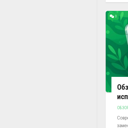
0
Обз
ис
ОБЗО
Совр
замен