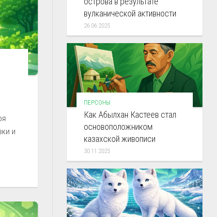
острова в результате
вулканической активности
26.06.2025
ПЕРСОНЫ
Как Абылхан Кастеев стал
ря
основоположником
вки и
казахской живописи
30.11.2025