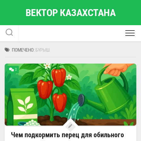
Перейти
ВЕКТОР КАЗАХСТАНА
к
содержанию
ПОМЕЧЕНО:
БҰРЫШ
0
Чем подкормить перец для обильного