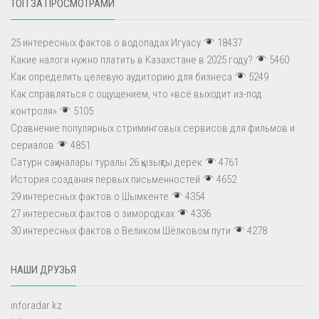
ТОП ЗА ПРОСМОТРАМИ
25 интересных фактов о водопадах Игуасу
18437
Какие налоги нужно платить в Казахстане в 2025 году?
5460
Как определить целевую аудиторию для бизнеса
5249
Как справляться с ощущением, что «всё выходит из-под
контроля»
5105
Сравнение популярных стриминговых сервисов для фильмов и
сериалов
4851
Сатурн сақиналары туралы 26 қызықты дерек
4761
История создания первых письменностей
4652
29 интересных фактов о Шымкенте
4354
27 интересных фактов о зимородках
4336
30 интересных фактов о Великом Шёлковом пути
4278
НАШИ ДРУЗЬЯ
inforadar.kz